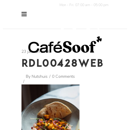
Mon - Fri: 07:00 am - 05:00 pm
23 januari 2026
RDL00428WEB
By
Nutshuis
0 Comments